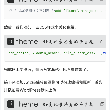
代
码
/* * 添加数组到文章列表 */
add_filter
(
\'manage_post_po
然后，我们添加一些CSS样式来美化数组。
复
制
代
码
add_action
(
 \'admin_head\'
,
 \'lb_custom_css\' 
);
fun
完成以上步骤后，在后台文章就可以查看效果了。
接下来添加JS代码使特色图像可以快速编辑和更新，首先
排队加载WordPress默认上传：
复
制
代