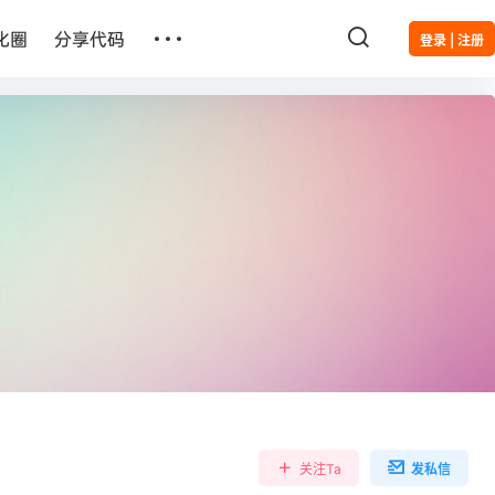
…
化圈
分享代码
登录 | 注册
关注Ta
发私信