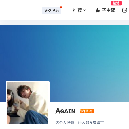
超赞
推荐
子主题
V-2.9.5
Aɢᴀɪɴ
这个人很懒，什么都没有留下！