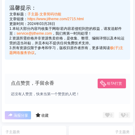
温馨提示：
文章标题：
子主题-文章简码功能
文章链接：
https://www.jitheme.com/2715.html
更新时间：2024年03月28日
1.本站大部分内容均收集于网络!若内容若侵犯到您的权益，请发送邮件
至：
service@jitheme.com
，我们将第一时间处理！
2.资源所需价格并非资源售卖价格，是收集、整理、编辑详情以及本站运
营的适当补贴，并且本站不提供任何免费技术支持。
3.所有资源仅限于参考和学习，版权归原作者所有，更多请阅读
极(子)主
题网络服务协议
。
点点赞赏，手留余香
给TA打赏
还没有人赞赏，快来当第一个赞赏的人吧！
0
0
海报分享
收藏
子主题类
子主题类