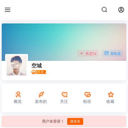
关注Ta
发私信
空城
概览
发布的
关注
粉丝
收藏
用户未登录！
请登录