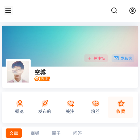
关注Ta
发私信
空城
概览
发布的
关注
粉丝
收藏
文章
商铺
圈子
问答