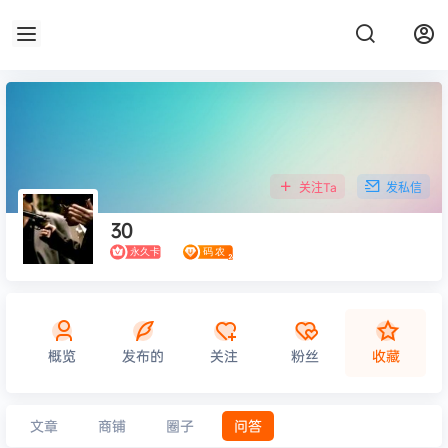
关注Ta
发私信
30
概览
发布的
关注
粉丝
收藏
文章
商铺
圈子
问答