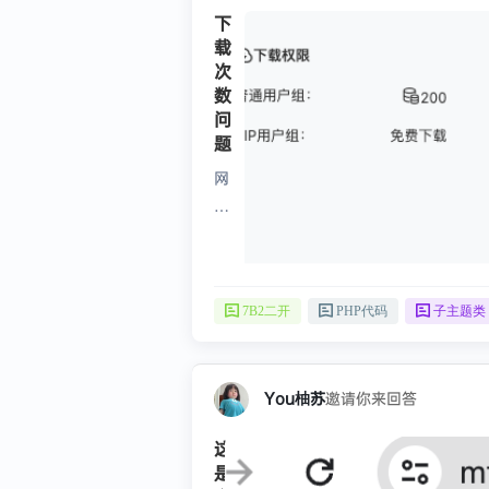
下
载
次
数
问
题
网
站
设
置
了
lv
7B2二开
PHP代码
子主题类
0~
lv
9
You柚苏
邀请你来回答
普
这个
通
是怎
用