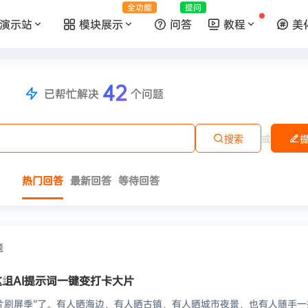
全功能
提问
演示站
模块展示
问答
教程
美
42
已帮忙解决
个问题
或
搜索
热门回答
最新回答
等待回答
题
组AI提示词一键变打卡大片
片刷屏季”了。有人晒海边，有人晒古镇，有人晒城市夜景，也有人随手一