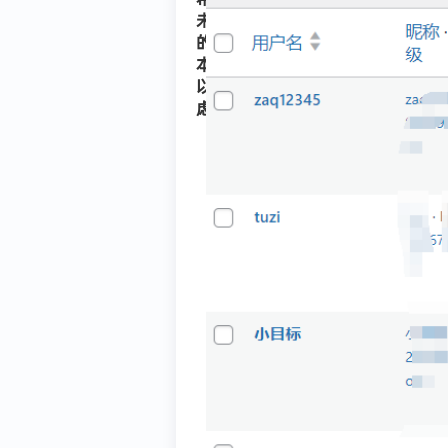
未来
的版
本可
以考
虑