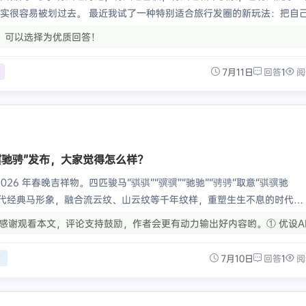
实很容易被划过去。 最近我试了一种特别适合旅行发圈的新玩法：把自
但画面会变得更像一张精致的旅行纪念卡。你可以坐在拍立得相框边缘自拍
！可以选择为优质回答！
…
7月11日
回答
1
阅
骥驰骋”发布，大家觉得怎么样？
026 年春晚吉祥物。四匹骏马“骐骐”“骥骥”“驰驰”“骋骋”取意“骐骥驰
历代经典马形象，融合流云纹、山云纹等千年纹样，重塑生生不息的时代气
深情寄托马到成功、前程似锦…
感谢观看本文，评论支持鼓励，作者会更有动力输出好内容哟。① 优设A
副业创收工作提效。查看课程② 评论互动赢新书！清华大学出版社畅销
 新人大礼包！关注优设官微，每天用热点解锁
7月10日
回答
1
阅
建