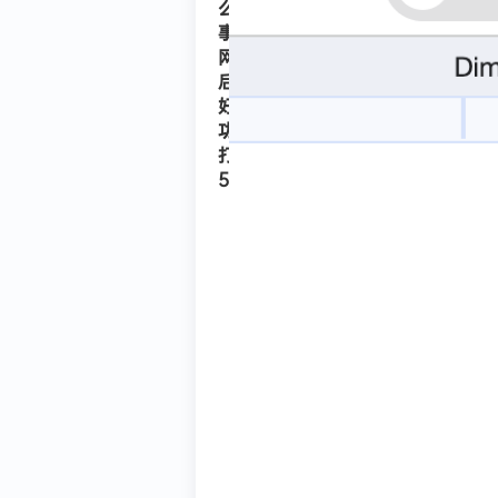
么回
户
事，
每
网站
天
后台
下
好多
载
功能
打开
次
502
数
为
1
，
VI
P
用
户
下
载
次
数