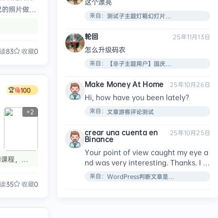
这个漂亮
己的照片做成
来自：
测试子主题灯箱幻灯片效果
，身后是重庆
轮回
25年11月13日
怎么升级码农
读
83
收藏
0
来自：
【非子主题用户】国庆节了给大家搞了个新的VIP页面！
Make Money At Home
25年10月26日
🏆
100
Hi, how have you been lately?​
来自：
文章游客评论测试
+
2
crear una cuenta en
25年10月25日
Binance
Your point of view caught my eye a
I课程，又
nd was very interesting. Thanks. I h
书等您拿！
ave a question for you.
来自：
WordPress判断文章是否设置了特色图像函数：has_post_thumbnail
读
35
收藏
0