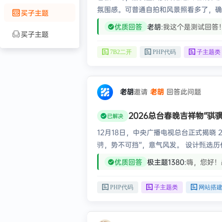
氛围感。可普通自拍和风景照看多了，确
买子主题
3D 旅行打卡海报。 人物还是自己，
优质回答
老胡
:
我这个是测试回答
买子主题
夜景、长城山峦、东京街头或巴黎咖啡馆
7B2二开
PHP代码
子主题类
老胡
邀请
老胡
回答此问题
2026总台春晚吉祥物“骐
已解决
12月18日，中央广播电视总台正式揭晓 2
骋，势不可挡”，意气风发。 设计甄选
象。 这组形象生动展现传统美学神韵，
优质回答
极主题1380
:
嗨，您好！
好又便宜！
快来看看③
PHP代码
子主题类
网站搭