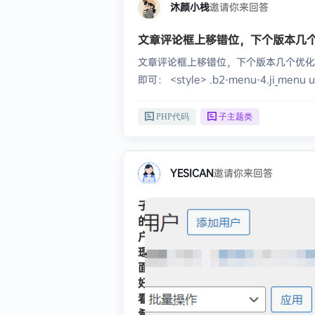
沐颜小栈
邀请你来回答
文章评论框上移错位，下个版本几
文章评论框上移错位，下个版本几个优化一下
即可： <style> .b2-menu-4.ji_menu ul u
border-color); margin: 5px 5px 0 5
PHP代码
子主题类
YESICAN
邀请你来回答
子比
的用
户管
理页
面很
好
看，
希望