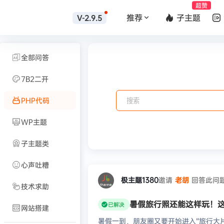
超赞
推荐
子主题
V-2.9.5
全部问答
7B2二开
PHP代码
WP主题
子主题类
心声吐糟
极主题1380
邀请
老胡
回答此问
技术求助
暑假旅行照还能这样玩！这
已解决
网站搭建
暑假一到，朋友圈又要开始进入“旅行大