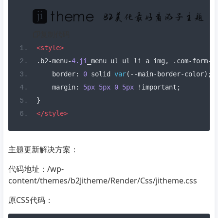
复制代码
<style>
.
b2
-
menu
-
4.ji
_menu ul ul li a img
,
.
com
-
form
-
t
    border
:
0
 solid 
var
(--
main
-
border
-
color
);
    margin
:
5px
5px
0
5px
!
important
;
}
</style>
主题更新解决方案：
代码地址：/wp-
content/themes/b2Jitheme/Render/Css/jitheme.css
原CSS代码：