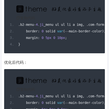
复制代码
.
b2
-
menu
-
4.ji
_menu ul ul li a img
,
.
com
-
form
-
t
    border
:
0
 solid 
var
(--
main
-
border
-
color
);
    margin
:
0
5px
0
10px
;
}
优化后代码：
复制代码
.
b2
-
menu
-
4.ji
_menu ul ul li a img
,
.
com
-
form
-
t
    border
:
0
 solid 
var
(--
main
-
border
-
color
);