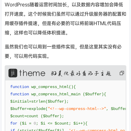
WordPress随着运营时间加长，以及数据内容增加会降低
打开速度。这个时候我们虽然可以通过升级服务器的配置和
用缓存插件提速，但是有必要的可以将前端HTML代码压
缩，这样也可以降低体积提速。
虽然我们也可以用到一些插件实现，但是这里其实没有必
要，可以用代码实现。
复
制
代
码
function
 wp_compress_html
(){
function
 wp_compress_html_main 
(
$buffer
){
$initial
=
strlen
(
$buffer
);
$buffer
=
explode
(
"<!--wp-compress-html-->"
,
 $buffer
)
$count
=
count 
(
$buffer
);
for
(
$i 
=
0
;
 $i 
<=
 $count
;
 $i
++){
if
(
stristr
(
$buffer
[
$i
],
'<!--wp-compress-html no c