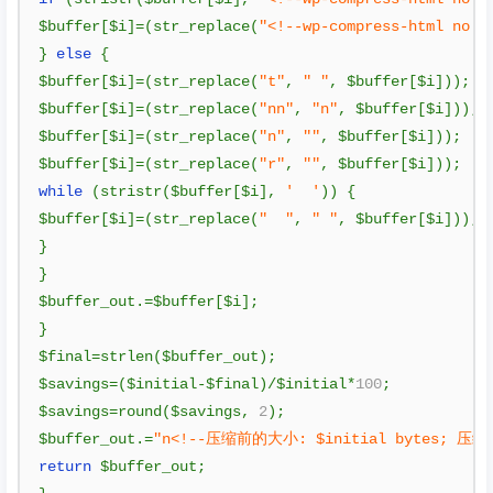
$buffer
[
$i
]=(
str_replace
(
"<!--wp-compress-html no c
}
else
{
$buffer
[
$i
]=(
str_replace
(
"t"
,
" "
,
 $buffer
[
$i
]));
$buffer
[
$i
]=(
str_replace
(
"nn"
,
"n"
,
 $buffer
[
$i
]));
$buffer
[
$i
]=(
str_replace
(
"n"
,
""
,
 $buffer
[
$i
]));
$buffer
[
$i
]=(
str_replace
(
"r"
,
""
,
 $buffer
[
$i
]));
while
(
stristr
(
$buffer
[
$i
],
'  '
))
{
$buffer
[
$i
]=(
str_replace
(
"  "
,
" "
,
 $buffer
[
$i
]));
}
}
$buffer_out
.=
$buffer
[
$i
];
}
$final
=
strlen
(
$buffer_out
);
$savings
=(
$initial
-
$final
)/
$initial
*
100
;
$savings
=
round
(
$savings
,
2
);
$buffer_out
.=
"n<!--压缩前的大小: $initial bytes; 压缩后
return
 $buffer_out
;