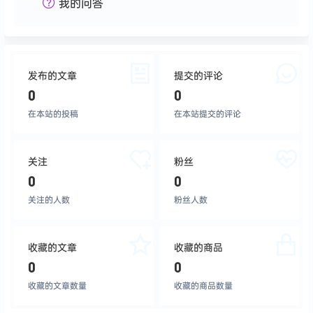
我的问答
发布的文章
提交的评论
0
0
在本站的投稿
在本站提交的评论
关注
粉丝
0
0
关注的人数
粉丝人数
收藏的文章
收藏的商品
0
0
收藏的文章数量
收藏的商品数量