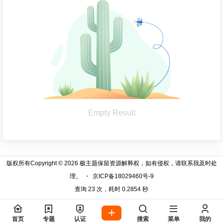
Empty Result
版权所有Copyright © 2026
极主题
保留资源解释权，如有侵权，请联系我及时处
理。
・
京ICP备18029460号-9
查询 23 次，耗时 0.2854 秒
首页
专题
认证
搜索
菜单
我的