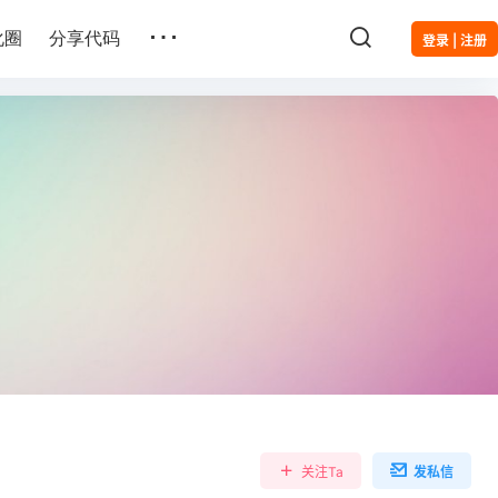
…
化圈
分享代码
登录 | 注册
关注Ta
发私信