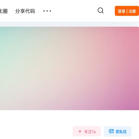
…
化圈
分享代码
登录 | 注册
关注Ta
发私信