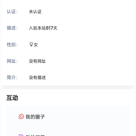
认证：
未认证
描述：
入驻本站
817
天
性别：
女
网址：
没有网址
简介：
没有描述
互动
我的圈子