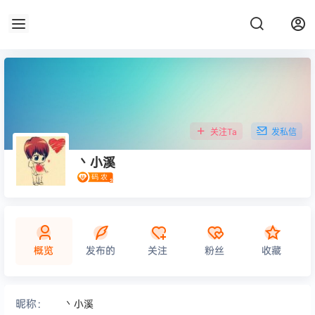
关注Ta
发私信
丶小溪
概览
发布的
关注
粉丝
收藏
昵称：
丶小溪