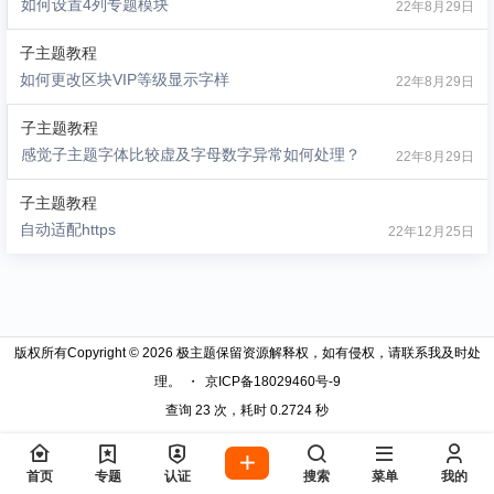
如何设置4列专题模块
22年8月29日
子主题教程
如何更改区块VIP等级显示字样
22年8月29日
子主题教程
感觉子主题字体比较虚及字母数字异常如何处理？
22年8月29日
子主题教程
自动适配https
22年12月25日
版权所有Copyright © 2026
极主题
保留资源解释权，如有侵权，请联系我及时处
理。
・
京ICP备18029460号-9
查询 23 次，耗时 0.2724 秒
首页
专题
认证
搜索
菜单
我的