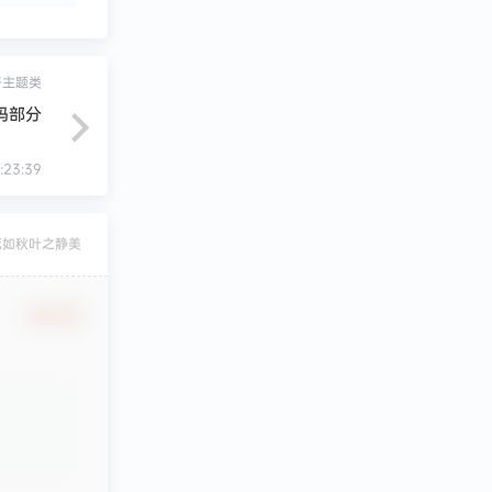
子主题类
码部分
:23:39
死如秋叶之静美
确认修改