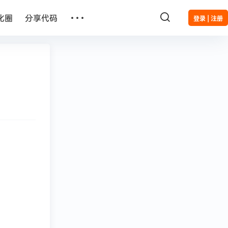
…
化圈
分享代码
登录 | 注册