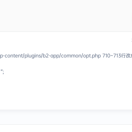
/plugins/b2-app/common/opt.php 710~713行改
”;