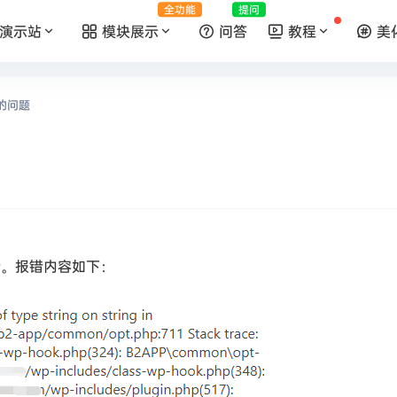
全功能
提问
演示站
模块展示
问答
教程
美
的问题
错。报错内容如下：