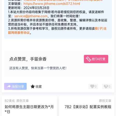
文章链接：
https://www.jitheme.com/6072.html
更新时间：2024年03月28日
1.本站大部分内容均收集于网络!若内容若侵犯到您的权益，请发送邮件
至：
service@jitheme.com
，我们将第一时间处理！
2.资源所需价格并非资源售卖价格，是收集、整理、编辑详情以及本站运
营的适当补贴，并且本站不提供任何免费技术支持。
3.所有资源仅限于参考和学习，版权归原作者所有，更多请阅读
极(子)主
题网络服务协议
。
点点赞赏，手留余香
给TA打赏
还没有人赞赏，快来当第一个赞赏的人吧！
0
0
海报分享
收藏
B2美化
原创文章
原创文章
如何将原生主题日期更改为*月
7B2【演示站】配置实例教程
*日