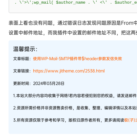
.
 \'
>
\'
;
wp_mail
(
 $author_name 
.
 \' 
<
\' 
.
 $author_e
表面上看也没有问题，通过错误日志发现问题原因是From中的邮
设置中邮件地址，而我插件中设置的邮件地址不同，把这两
温馨提示：
文章标题：
使用WP-Mail-SMTP插件带$header参数发信失败
文章链接：
https://www.jitheme.com/2538.html
更新时间：2024年03月28日
1.本站大部分内容均收集于网络!若内容若侵犯到您的权益，请发送邮
2.资源所需价格并非资源售卖价格，是收集、整理、编辑详情以及本
3.所有资源仅限于参考和学习，版权归原作者所有，更多请阅读
极(子