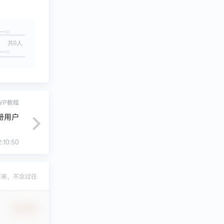
共0人
WP教程
册用户
:10:50
将来，不念过往
确认修改