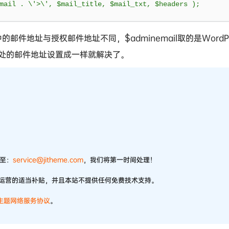
mail 
.
 \'
>
\'
,
 $mail_title
,
 $mail_txt
,
 $headers 
);
件地址与授权邮件地址不同，$adminemail取的是WordPr
处的邮件地址设置成一样就解决了。
件至：
service@jitheme.com
，我们将第一时间处理！
站运营的适当补贴，并且本站不提供任何免费技术支持。
)主题网络服务协议
。