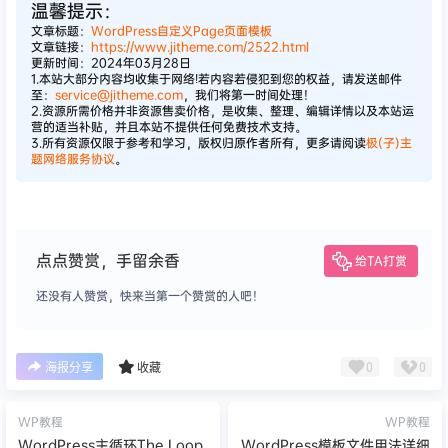
温馨提示：
文章标题：
WordPress自定义Page页面模板
文章链接：
https://www.jitheme.com/2522.html
更新时间：2024年03月28日
1.本站大部分内容均收集于网络!若内容若侵犯到您的权益，请发送邮件
至：
service@jitheme.com
，我们将第一时间处理！
2.资源所需价格并非资源售卖价格，是收集、整理、编辑详情以及本站运
营的适当补贴，并且本站不提供任何免费技术支持。
3.所有资源仅限于参考和学习，版权归原作者所有，更多请阅读
极(子)主
题网络服务协议
。
点点赞赏，手留余香
给TA打赏
还没有人赞赏，快来当第一个赞赏的人吧！
0
0
海报分享
收藏
WP教程
WP教程
WordPress主循环The Loop
WordPress模板文件用法详细