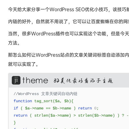
今天给大家分享一个WordPress SEO优化小技巧，该
内链的好外，自然就不用说了，它可以让百度蜘蛛在你的网
当然，很多WordPress插件也可以实现这个功能，但是
方法。
那怎么如何让WordPress站点的文章关键词标签自动添加内
就可以实现了。
//WordPress 文章关键词自动内链
function
 tag_sort
(
$a
,
 $b
){
if
(
 $a
->
name 
==
 $b
->
name 
)
return
0
;
return
(
 strlen
(
$a
->
name
)
>
 strlen
(
$b
->
name
)
)
?
-
}