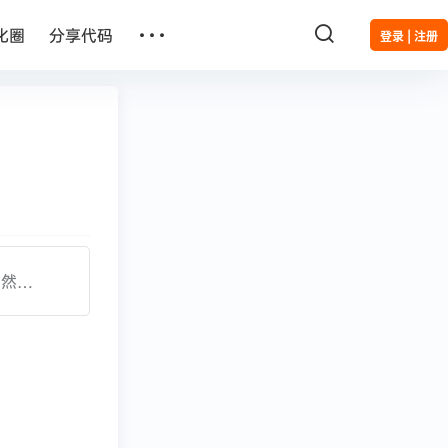
…
化圈
分享代码
登录 | 注册
自然…