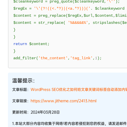
$cleankeyword 
=
 preg_quote
(
$cleankeyword
,
'\''
);
$regEx 
=
'\'(?!((<.*?)|(<a.*?)))('
.
 $cleankeyword 
$content 
=
 preg_replace
(
$regEx
,
$url
,
$content
,
$limi
$content 
=
 str_replace
(
'%&&&&&%'
,
 stripslashes
(
$e
}
}
return
 $content
;
}
add_filter
(
'the_content'
,
'tag_link'
,
1
);
温馨提示：
文章标题：
WordPress SEO优化之如何给文章关键词标签自动添加内
文章链接：
https://www.jitheme.com/2413.html
更新时间：2024年03月28日
1.本站大部分内容均收集于网络!若内容若侵犯到您的权益，请发送邮