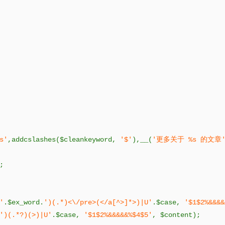
s'
,
addcslashes
(
$cleankeyword
,
'$'
),
__
(
'更多关于 %s 的文章
;
'
.
$ex_word
.
')(.*)<\/pre>(</a[^>]*>)|U'
.
$case
,
'$1$2%&&&&
')(.*?)(>)|U'
.
$case
,
'$1$2%&&&&&%$4$5'
,
 $content
);