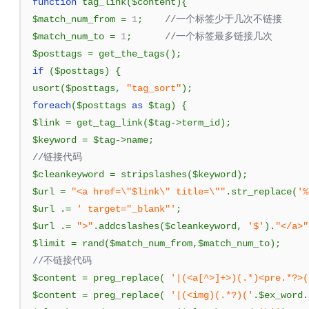
function
 tag_link
(
$content
){
$match_num_from 
=
1
;
//一个标签少于几次不链接
$match_num_to 
=
1
;
//一个标签最多链接几次
$posttags 
=
 get_the_tags
();
if
(
$posttags
)
{
usort
(
$posttags
,
"tag_sort"
);
foreach
(
$posttags 
as
 $tag
)
{
$link 
=
 get_tag_link
(
$tag
->
term_id
);
$keyword 
=
 $tag
->
name
;
//链接代码
$cleankeyword 
=
 stripslashes
(
$keyword
);
$url 
=
"<a href=\"$link\" title=\""
.
str_replace
(
'%
$url 
.=
' target="_blank"'
;
$url 
.=
">"
.
addcslashes
(
$cleankeyword
,
'$'
).
"</a>"
$limit 
=
 rand
(
$match_num_from
,
$match_num_to
);
//不链接代码
$content 
=
 preg_replace
(
'|(<a[^>]+>)(.*)<pre.*?>(
$content 
=
 preg_replace
(
'|(<img)(.*?)('
.
$ex_word
.