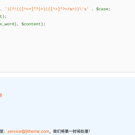
.
')(?!(([^<>]*?)>)|([^>]*?</a>))\'s'
.
 $case
;
t
);
x_word
),
 $content
);
链
件至：
service@jitheme.com
，我们将第一时间处理！