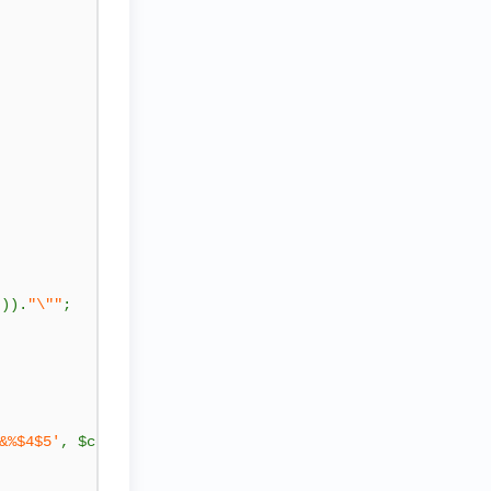
'
)).
"\""
;
&%$4$5'
,
 $content
);