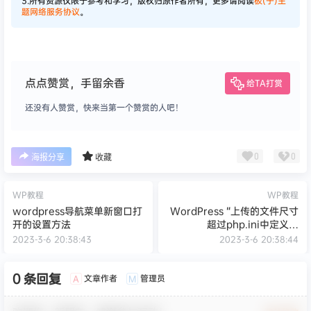
3.所有资源仅限于参考和学习，版权归原作者所有，更多请阅读
极(子)主
题网络服务协议
。
点点赞赏，手留余香
给TA打赏
还没有人赞赏，快来当第一个赞赏的人吧！
0
0
海报分享
收藏
WP教程
WP教程
wordpress导航菜单新窗口打
WordPress “上传的文件尺寸
开的设置方法
超过php.ini中定义的
upload_max_filesize值。”解
2023-3-6 20:38:43
2023-3-6 20:38:44
决办法
0 条回复
文章作者
管理员
A
M