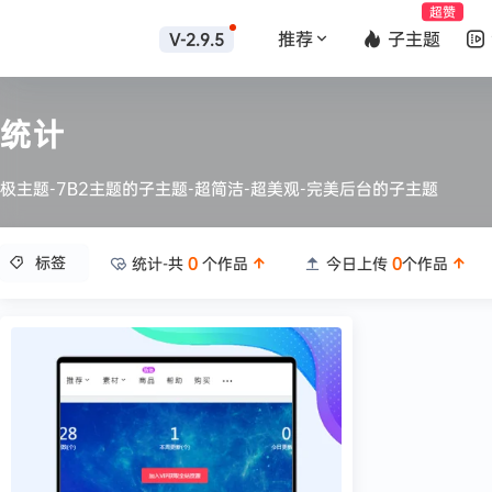
超赞
推荐
子主题
V-2.9.5
统计
极主题-7B2主题的子主题-超简洁-超美观-完美后台的子主题
标签
统计-共
0
个作品
今日上传
0
个作品