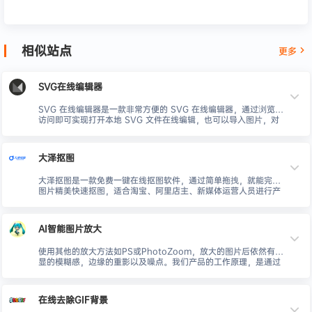
相似站点
更多
SVG在线编辑器
SVG 在线编辑器是一款非常方便的 SVG 在线编辑器，通过浏览器
访问即可实现打开本地 SVG 文件在线编辑，也可以导入图片，对
于制作好的 SVG 我们可以保存到本地来使用。
大泽抠图
大泽抠图是一款免费一键在线抠图软件，通过简单拖拽，就能完成
图片精美快速抠图，适合淘宝、阿里店主、新媒体运营人员进行产
品图片抠图。
AI智能图片放大
使用其他的放大方法如PS或PhotoZoom，放大的图片后依然有明
显的模糊感，边缘的重影以及噪点。我们产品的工作原理，是通过
神经网络，针对放大图片的线条、颜色、网点等特点，做特殊的算
法调整，所以放大效果非常出色, 色彩保留较好, 图片边缘也不会有
毛刺和重影。
在线去除GIF背景