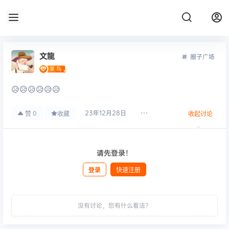
文龍
圈子广场
😥😥😥😥😥😥
23年12月28日
0
赞
收藏
收起讨论
请先登录！
登录
快速注册
发布
没有讨论，您有什么看法？