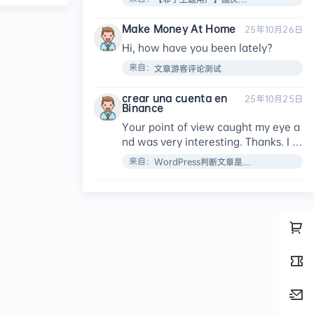
Make Money At Home
25年10月26日
Hi, how have you been lately?​
来自：
文章游客评论测试
crear una cuenta en
25年10月25日
Binance
Your point of view caught my eye a
nd was very interesting. Thanks. I h
ave a question for you.
来自：
WordPress判断文章是否设置了特色图像函数：has_post_thumbnail