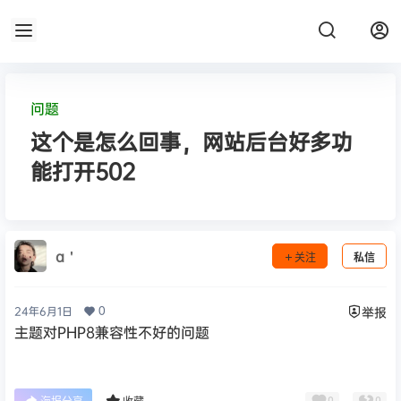
问题
这个是怎么回事，网站后台好多功
能打开502
a＇ゞゞゞゞ
关注
私信
0
24年6月1日
举报
主题对PHP8兼容性不好的问题
0
0