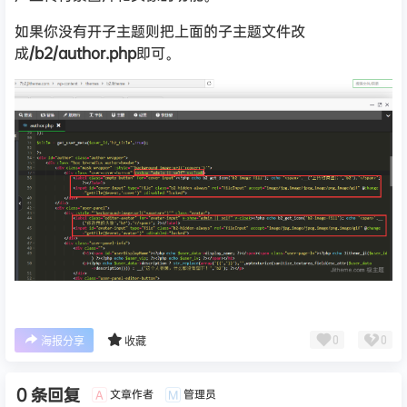
如果你没有开子主题则把上面的子主题文件改
成
/b2/author.php
即可。
0
0
海报分享
收藏
0 条回复
文章作者
管理员
A
M