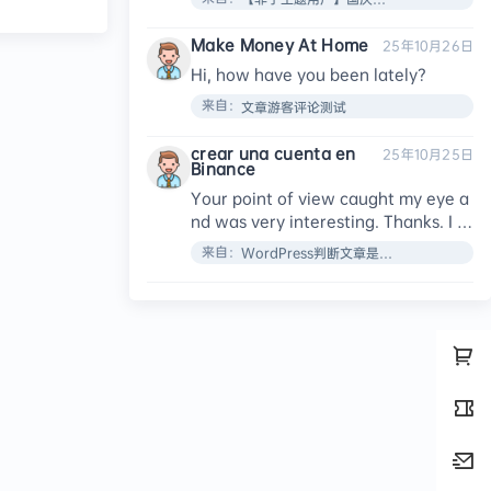
Make Money At Home
25年10月26日
Hi, how have you been lately?​
来自：
文章游客评论测试
crear una cuenta en
25年10月25日
Binance
Your point of view caught my eye a
nd was very interesting. Thanks. I h
ave a question for you.
来自：
WordPress判断文章是否设置了特色图像函数：has_post_thumbnail