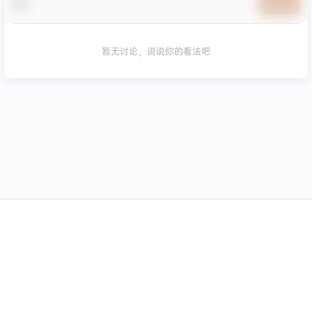
提交
暂无讨论，说说你的看法吧
版权所有Copyright © 2026
极主题
保留资源解释权，如有侵权，请联系我及
首页
专题
认证
搜索
菜单
我的
时处理。
・
京ICP备18029460号-9
查询 30 次，耗时 0.6034 秒