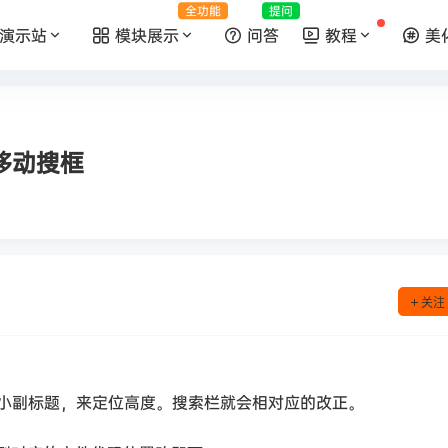
全功能
提问
演示站
模块展示
问答
教程
美
移动搜框
关注
小副标题，来定位高度。搜索栏就会相对应的改正。