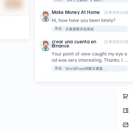
提交
Make Money At Home
25年10月26日
Hi, how have you been lately?​
来自：
文章游客评论测试
crear una cuenta en
25年10月25日
Binance
Your point of view caught my eye a
nd was very interesting. Thanks. I h
ave a question for you.
来自：
WordPress判断文章是否设置了特色图像函数：has_post_thumbnail